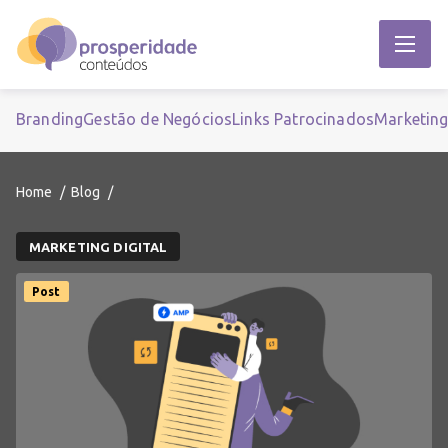
Branding
Gestão de Negócios
Links Patrocinados
Marketin
Home
Blog
MARKETING DIGITAL
Post