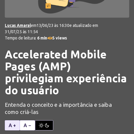
Lucas Amaral
em
13/06/23 às 16:30
e atualizado em
31/07/25 às 11:54
Tempo de leitura:
6 min
5 views
Accelerated Mobile
Pages (AMP)
privilegiam experiência
do usuário
Entenda o conceito e a importância e saiba
como criá-las
A +
A −