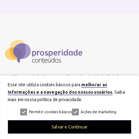
A Prosperidade é uma consultoria de autoridade digital para
grandes marcas.
Esse site utiliza cookies básicos para
melhorar as
informações e a navegação dos nossos usuários
. Saiba
Atuamos na interseção entre SEO, GEO, AEO, marketing de
mais em nossa política de privacidade.
conteúdo, brand publishing e inteligência editorial para construir
Permitir cookies básicos
Ações de marketing
ecossistemas digitais capazes de ampliar reputação, presença
orgânica e geração de demanda.
Salvar e Continuar
Nossa forma de trabalho combina rigor jornalístico, profundidade