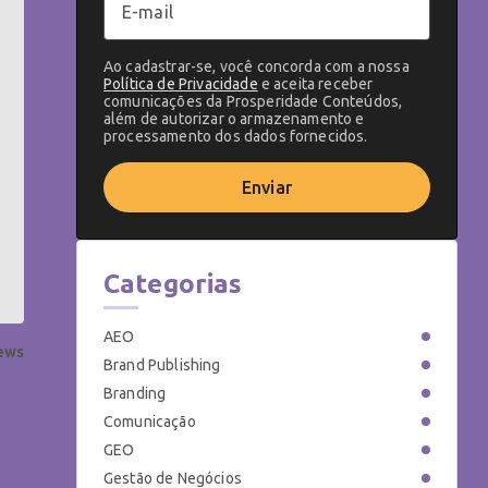
Ao cadastrar-se, você concorda com a nossa
Política de Privacidade
e aceita receber
comunicações da Prosperidade Conteúdos,
além de autorizar o armazenamento e
processamento dos dados fornecidos.
Enviar
Categorias
AEO
iews
Brand Publishing
Branding
Comunicação
GEO
Gestão de Negócios