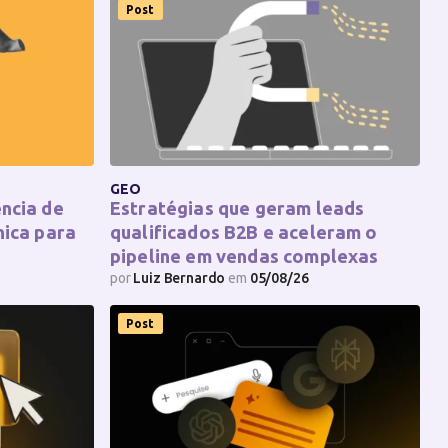
Post
GEO
ncia de
Estratégias que geram leads
nica para
qualificados B2B e aceleram o
pipeline em vendas complexas
por
Luiz Bernardo
em
05/08/26
Post