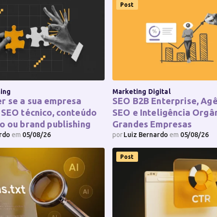
Post
hing
Marketing Digital
r se a sua empresa
SEO B2B Enterprise, Agê
 SEO técnico, conteúdo
SEO e Inteligência Orgâ
o ou brand publishing
Grandes Empresas
ardo
em
05/08/26
por
Luiz Bernardo
em
05/08/26
Post