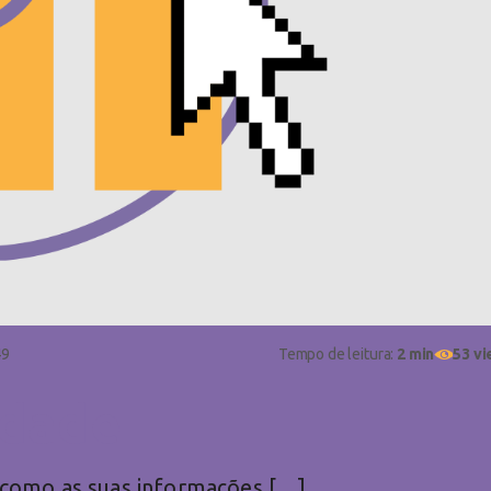
49
Tempo de leitura:
2 min
53 v
idade
ca como as suas informações […]