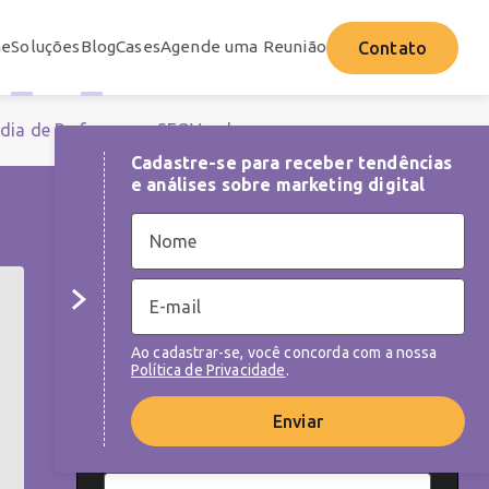
e
Soluções
Blog
Cases
Agende uma Reunião
Contato
dia de Performance
SEO
Vendas
Cadastre-se para receber tendências
e análises sobre marketing digital
NEWSLETTER
Cadastre-se para receber tendências e
análises sobre as melhores práticas de
Ao cadastrar-se, você concorda com a nossa
marketing digital
Política de Privacidade
.
Enviar