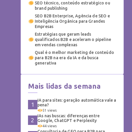
SEO técnico, conteúdo estratégico ou
brand publishing
SEO B2B Enterprise, Agência de SEO e
Inteligência Orgânica para Grandes
Empresas
Estratégias que geram leads
qualificados B2B e aceleram o pipeline
em vendas complexas
Qual é o melhor marketing de conteúdo
para B2B na era da IA e da busca
generativa
Mais lidas da semana
IA para sites: geração automática vale a
pena?
51 views
IAs nas buscas: diferenças entre
Google, ChatGPT e Perplexity
44 views
Consultoria de GEO para B2B para