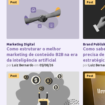
Post
Post
Marketing Digital
Brand Publis
Como estruturar o melhor
Como sabe
marketing de conteúdo B2B na era
precisa de
da inteligência artificial
estratégic
por
Luiz Bernardo
em
05/08/26
por
Luiz Bern
Post
Post