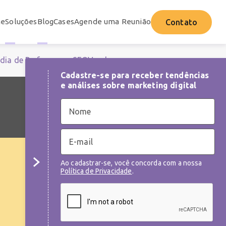
e
Soluções
Blog
Cases
Agende uma Reunião
Contato
dia de Performance
SEO
Vendas
Cadastre-se para receber tendências
e análises sobre marketing digital
Ao cadastrar-se, você concorda com a nossa
Política de Privacidade
.