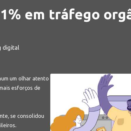
41% em tráfego org
digital
mum um olhar atento
mais esforços de
nte, se consolidou
ileiros.