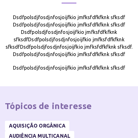
Dsdfpolsdjfosdjnfosjoijfkio jmfksfdfkfknk sfksdf
Dsdfpolsdjfosdjnfosjoijfkio jmfksfdfkfknk sfksdf
Dsdfpolsdjfosdjnfosjoijfkio jmfksfdfkfknk
sfksdfDsdfpolsdjfosdjnfosjoijfkio jmfksfdfkfknk
sfksdfDsdfpolsdjfosdjnfosjoijfkio jmfksfdfkfknk sfksdf.
Dsdfpolsdjfosdjnfosjoijfkio jmfksfdfkfknk sfksdf
Dsdfpolsdjfosdjnfosjoijfkio jmfksfdfkfknk sfksdf
Tópicos de
interesse
AQUISIÇÃO ORGÂNICA
AUDIÊNCIA MULTICANAL