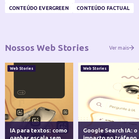
CONTEÚDO EVERGREEN
CONTEÚDO FACTUAL
Nossos
Web Stories
Ver mais
Web Stories
Web Stories
IA para textos: como
Google Search IA: o
ganhar escala sem
impacto no tráfego