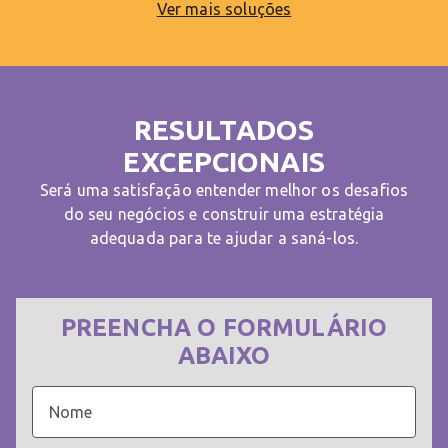
Ver mais soluções
RESULTADOS
EXCEPCIONAIS
Será uma satisfação entender melhor os desafios
do seu negócios e construir uma estratégia
adequada para te ajudar a saná-los.
PREENCHA O FORMULÁRIO
ABAIXO