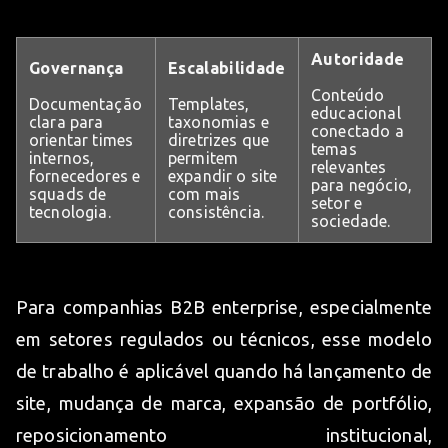
Autoridade
Governança
Escalabilidade
Conteúdo
Documentação
Templates,
educacional
clara para
taxonomias e
conectado a
orientar times
diretrizes que
temas
internos,
permitem
relevantes
fornecedores e
expandir o site
para negócio,
squads de
com mais
setor e
tecnologia.
consistência.
sociedade.
Para companhias B2B enterprise, especialmente
em setores regulados ou técnicos, esse modelo
de trabalho é aplicável quando há lançamento de
site, mudança de marca, expansão de portfólio,
reposicionamento institucional,