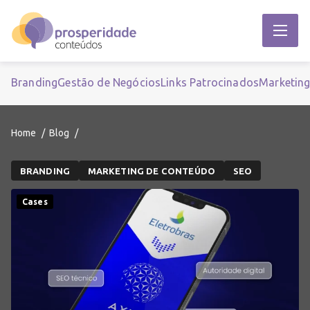
Branding
Gestão de Negócios
Links Patrocinados
Marketin
Home
Blog
BRANDING
MARKETING DE CONTEÚDO
SEO
Cases