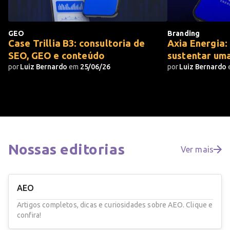
GEO
Branding
Case Trillia B3: consultoria de
Axia Energia:
SEO, GEO e conteúdo
sustentar um
por
Luiz Bernardo
em
25/06/26
por
Luiz Bernardo
Nossas
editorias
Ver mais
AEO
Artigos completos, dicas e curiosidades sobre AEO. Clique e
confira!