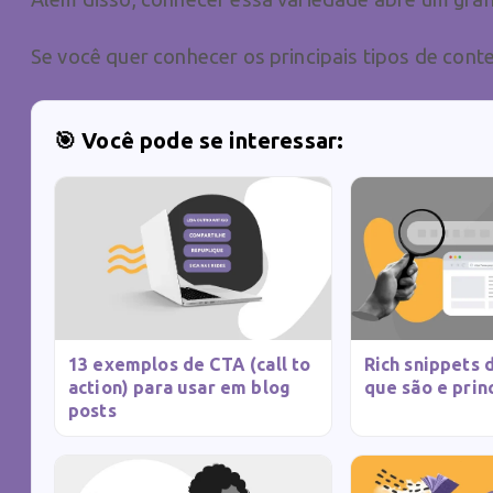
Se você quer conhecer os principais tipos de cont
🎯 Você pode se interessar:
13 exemplos de CTA (call to
Rich snippets 
action) para usar em blog
que são e princ
posts