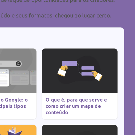
eúdo e seus formatos, chegou ao lugar certo.
do Google: o
O que é, para que serve e
ipais tipos
como criar um mapa de
conteúdo