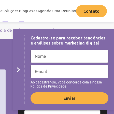
e
Soluções
Blog
Cases
Agende uma Reunião
Contato
dia de Performance
SEO
Vendas
Cadastre-se para receber tendências
e análises sobre marketing digital
NEWSLETTER
Cadastre-se para receber tendências e
análises sobre as melhores práticas de
Ao cadastrar-se, você concorda com a nossa
marketing digital
Política de Privacidade
.
Enviar