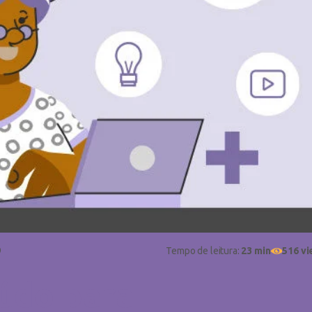
9
Tempo de leitura:
23 min
516 v
údo para