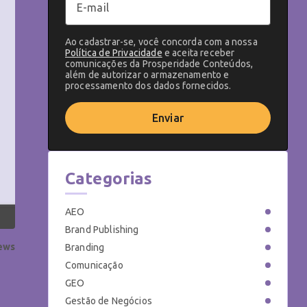
Ao cadastrar-se, você concorda com a nossa
Política de Privacidade
e aceita receber
comunicações da Prosperidade Conteúdos,
além de autorizar o armazenamento e
processamento dos dados fornecidos.
Enviar
Categorias
AEO
Brand Publishing
iews
Branding
Comunicação
GEO
Gestão de Negócios