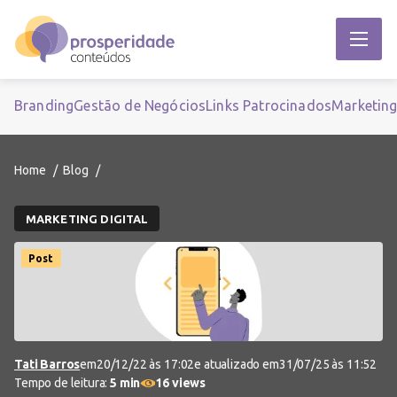
Branding
Gestão de Negócios
Links Patrocinados
Marketin
Home
Blog
MARKETING DIGITAL
Post
Tati Barros
em
20/12/22 às 17:02
e atualizado em
31/07/25 às 11:52
Tempo de leitura:
5 min
16 views