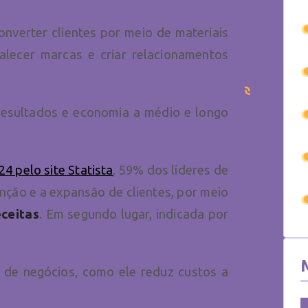
onverter clientes por meio de materiais
talecer marcas e criar relacionamentos
resultados e economia a médio e longo
4 pelo site Statista
, 59% dos líderes de
ção e a expansão de clientes, por meio
ceitas
. Em segundo lugar, indicada por
 de negócios, como ele reduz custos a