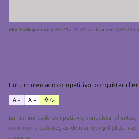
Alberto Nogueira
em
04/02/25 às 12:17
e atualizado em
18/05/26 às 
Marketing de cont
reduzir custos
Em um mercado competitivo, conquistar clien
A +
A −
Em um mercado competitivo, conquistar clientes,
recorrem a estratégias de marketing digital, m
negócio.