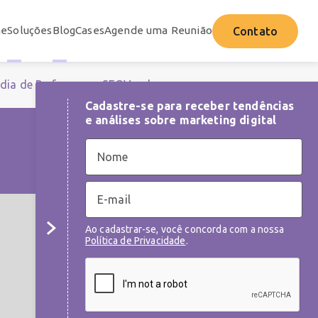
e
Soluções
Blog
Cases
Agende uma Reunião
Contato
dia de Performance
SEO
Vendas
Cadastre-se para receber tendências
e análises sobre marketing digital
C
a
Ao cadastrar-se, você concorda com a nossa
m
Política de Privacidade
.