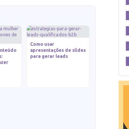
Como usar
onteúdo
apresentações de slides
s:
para gerar leads
azer