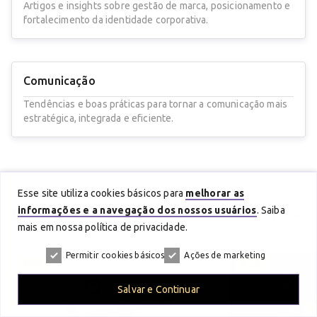
Artigos e insights sobre gestão de marca, posicionamento e
fortalecimento da identidade corporativa.
Comunicação
Tendências e boas práticas para tornar a comunicação mais
estratégica, integrada e eficiente.
Esse site utiliza cookies básicos para
melhorar as
informações e a navegação dos nossos usuários
. Saiba
Últimas do
Blog
Ver mais
mais em nossa política de privacidade.
Permitir cookies básicos
Ações de marketing
Post
Post
Salvar e Continuar