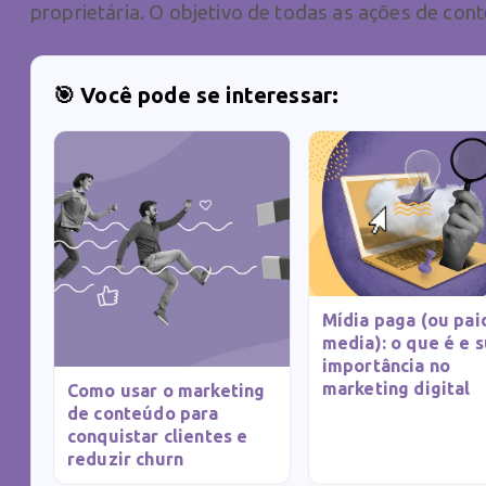
proprietária. O objetivo de todas as ações de cont
🎯 Você pode se interessar:
Mídia paga (ou pai
media): o que é e 
importância no
marketing digital
Como usar o marketing
de conteúdo para
conquistar clientes e
reduzir churn