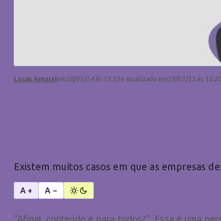
Lucas Amaral
em
28/03/24 às 13:53
e atualizado em
29/07/25 às 16:2
Sua empresa está 
conteúdo?
Existem muitos casos em que as empresas de
A +
A −
“Afinal, conteúdo é para todos?”. Essa é uma perg