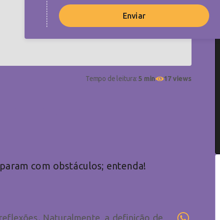
Enviar
Tempo de leitura:
5 min
17 views
estir em
eparam com obstáculos; entenda!
reflexões. Naturalmente, a definição de