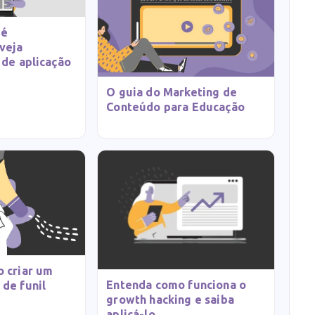
 é
veja
 de aplicação
O guia do Marketing de
Conteúdo para Educação
 criar um
Entenda como funciona o
de funil
growth hacking e saiba
aplicá-lo