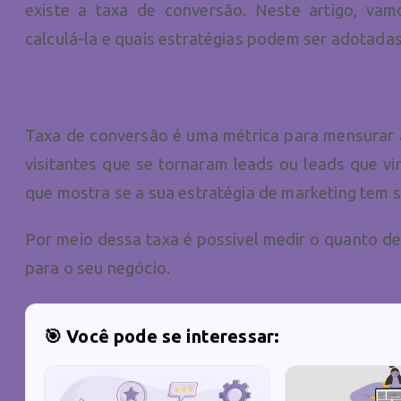
existe a taxa de conversão. Neste artigo, vam
calculá-la e quais estratégias podem ser adotada
O que é taxa de conversão?
Taxa de conversão é uma métrica para mensurar a
visitantes que se tornaram leads ou leads que vi
que mostra se a sua estratégia de marketing tem s
Por meio dessa taxa é possível medir o quanto d
para o seu negócio.
🎯 Você pode se interessar: