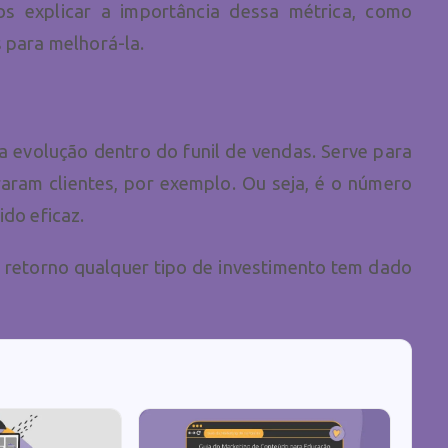
os explicar a importância dessa métrica, como
s para melhorá-la.
 evolução dentro do funil de vendas. Serve para
raram clientes, por exemplo. Ou seja, é o número
ido eficaz.
e retorno qualquer tipo de investimento tem dado