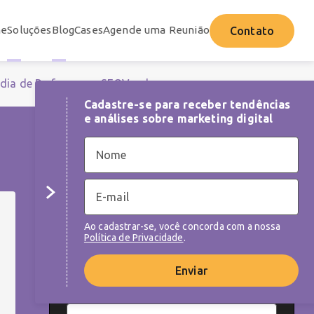
e
Soluções
Blog
Cases
Agende uma Reunião
Contato
dia de Performance
SEO
Vendas
Cadastre-se para receber tendências
e análises sobre marketing digital
NEWSLETTER
Cadastre-se para receber tendências e
análises sobre as melhores práticas de
Ao cadastrar-se, você concorda com a nossa
marketing digital
Política de Privacidade
.
Enviar