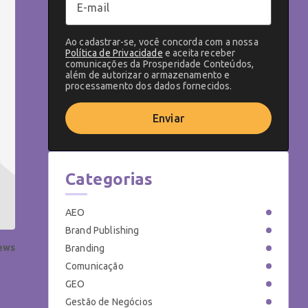
Ao cadastrar-se, você concorda com a nossa
Política de Privacidade
e aceita receber
comunicações da Prosperidade Conteúdos,
além de autorizar o armazenamento e
processamento dos dados fornecidos.
Enviar
Categorias
AEO
Brand Publishing
iews
Branding
Comunicação
r
GEO
Gestão de Negócios