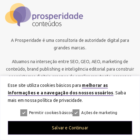
A Prosperidade é uma consultoria de autoridade digital para
grandes marcas.
Atuamos na interseção entre SEO, GEO, AEO, marketing de
conteúdo, brand publishing e inteligência editorial para construir
ecossistemas digitais capazes de ampliar reputação, presença
orgânica e geração de demanda.
Esse site utiliza cookies básicos para
melhorar as
informações e a navegação dos nossos usuários
. Saiba
Nossa forma de trabalho combina rigor jornalístico, profundidade
mais em nossa política de privacidade.
analítica, visão estratégica, design, dados e compreensão da
jornada do consumidor.
Permitir cookies básicos
Ações de marketing
Ajudamos empresas a organizar seu conhecimento como ativo de
Salvar e Continuar
autoridade, tornando suas marcas mais encontráveis, confiáveis e