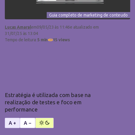
Guia completo de marketing de conteudo
Lucas Amaral
em
09/05/23 às 11:46
e atualizado em
31/07/25 às 13:04
Tempo de leitura:
5 min
15 views
Entenda como funciona
o growth hacking e
saiba aplicá-lo
Estratégia é utilizada com base na
realização de testes e foco em
performance
A +
A −