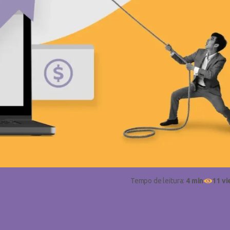
Tempo de leitura:
4 min
11 v
 maximizar