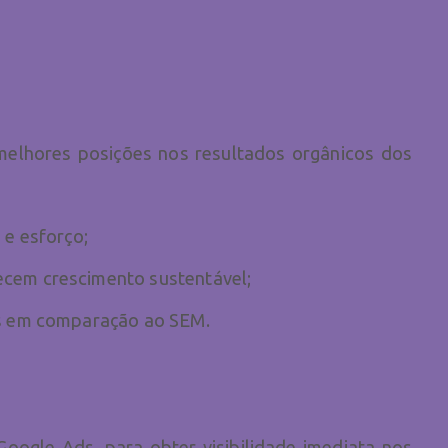
 melhores posições nos resultados orgânicos dos
 e esforço;
cem crescimento sustentável;
os em comparação ao SEM.
Google Ads, para obter visibilidade imediata nos