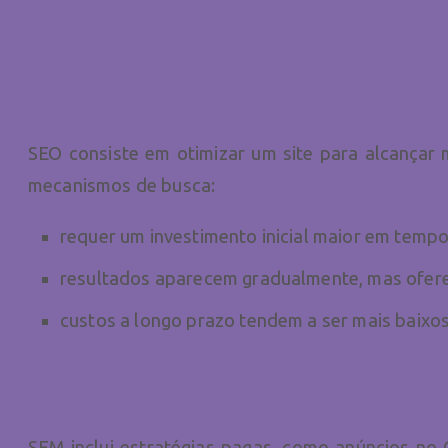
O que é SEO e SEM?
SEO (Search Engine Optimization)
SEO consiste em otimizar um site para alcançar
mecanismos de busca:
requer um investimento inicial maior em tempo
resultados aparecem gradualmente, mas ofere
custos a longo prazo tendem a ser mais baix
SEM (Search Engine Marketing)
SEM inclui estratégias pagas, como anúncios no 