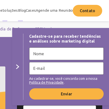
e
Soluções
Blog
Cases
Agende uma Reunião
Contato
dia de Performance
SEO
Vendas
Cadastre-se para receber tendências
e análises sobre marketing digital
NEWSLETTER
Cadastre-se para receber tendências e
análises sobre as melhores práticas de
Ao cadastrar-se, você concorda com a nossa
marketing digital
Política de Privacidade
.
Enviar