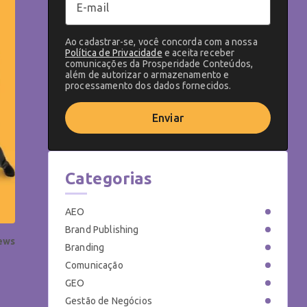
Ao cadastrar-se, você concorda com a nossa
Política de Privacidade
e aceita receber
comunicações da Prosperidade Conteúdos,
além de autorizar o armazenamento e
processamento dos dados fornecidos.
Enviar
Categorias
AEO
Brand Publishing
iews
Branding
Comunicação
GEO
Gestão de Negócios