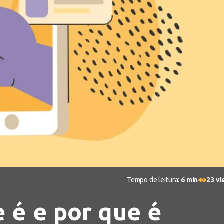
5
Tempo de leitura:
6 min
23 v
e é e por que é