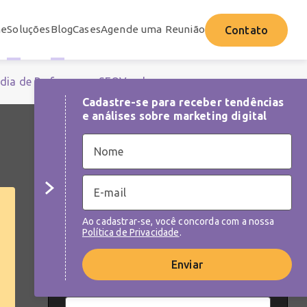
e
Soluções
Blog
Cases
Agende uma Reunião
Contato
dia de Performance
SEO
Vendas
Cadastre-se para receber tendências
e análises sobre marketing digital
NEWSLETTER
Cadastre-se para receber tendências e
análises sobre as melhores práticas de
Ao cadastrar-se, você concorda com a nossa
marketing digital
Política de Privacidade
.
Enviar