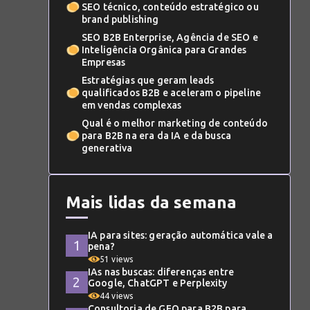
SEO técnico, conteúdo estratégico ou
brand publishing
SEO B2B Enterprise, Agência de SEO e
Inteligência Orgânica para Grandes
Empresas
Estratégias que geram leads
qualificados B2B e aceleram o pipeline
em vendas complexas
Qual é o melhor marketing de conteúdo
para B2B na era da IA e da busca
generativa
Mais lidas da semana
IA para sites: geração automática vale a
pena?
51 views
IAs nas buscas: diferenças entre
Google, ChatGPT e Perplexity
44 views
Consultoria de GEO para B2B para