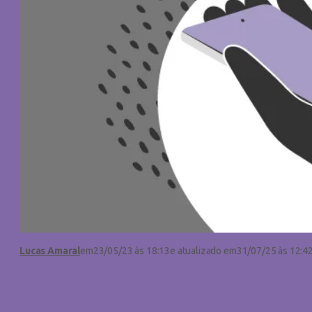
Lucas Amaral
em
23/05/23 às 18:13
e atualizado em
31/07/25 às 12:4
Guia essencial de