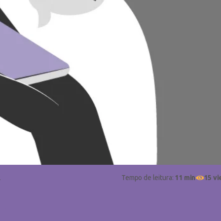
2
Tempo de leitura:
11 min
15 v
 email marketing