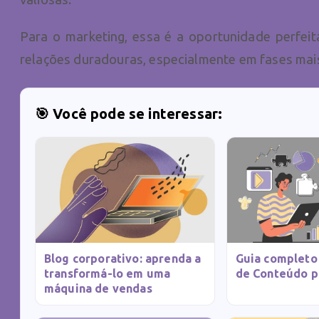
Para o marketing, essa é a oportunidade perfeit
relações duradouras, especialmente em fases mais
🎯 Você pode se interessar:
Blog corporativo: aprenda a
Guia completo
transformá-lo em uma
de Conteúdo p
máquina de vendas