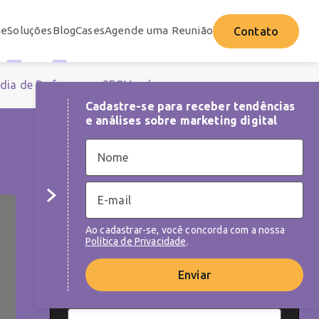
e
Soluções
Blog
Cases
Agende uma Reunião
Contato
dia de Performance
SEO
Vendas
Cadastre-se para receber tendências
e análises sobre marketing digital
NEWSLETTER
Cadastre-se para receber tendências e
análises sobre as melhores práticas de
Ao cadastrar-se, você concorda com a nossa
marketing digital
Política de Privacidade
.
Enviar