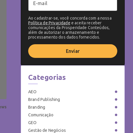
Ao cadastrar-se, você concorda com a nossa
Política de Privacidade
e aceita receber
comunicações da Prosperidade Conteúdos,
além de autorizar o armazenamento e
processamento dos dados fornecidos.
Enviar
Categorias
AEO
Brand Publishing
iews
Branding
Comunicação
GEO
Gestão de Negócios