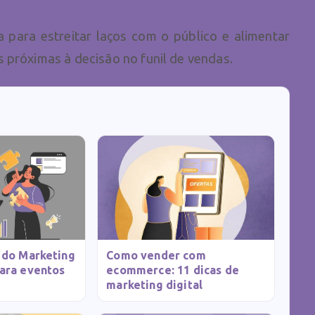
a para estreitar laços com o público e alimentar
 próximas à decisão no funil de vendas.
 do Marketing
Como vender com
ara eventos
ecommerce: 11 dicas de
marketing digital