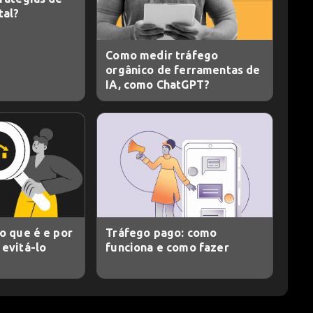
tal?
Como medir tráfego
orgânico de ferramentas de
IA, como ChatGPT?
o que é e por
Tráfego pago: como
evitá-lo
funciona e como fazer