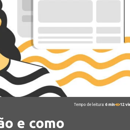
1
Tempo de leitura:
6 min
12 v
são e como