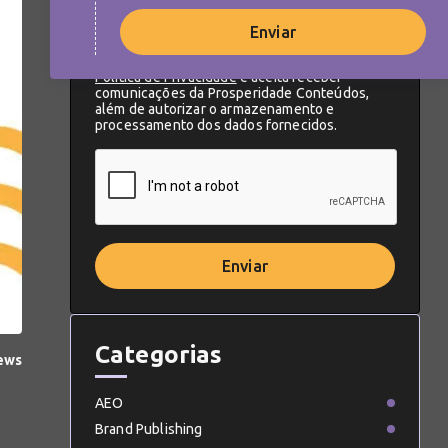
Enviar
Ao cadastrar-se, você concorda com a nossa
Política de Privacidade
e aceita receber
comunicações da Prosperidade Conteúdos,
além de autorizar o armazenamento e
processamento dos dados fornecidos.
Enviar
Categorias
iews
AEO
Brand Publishing