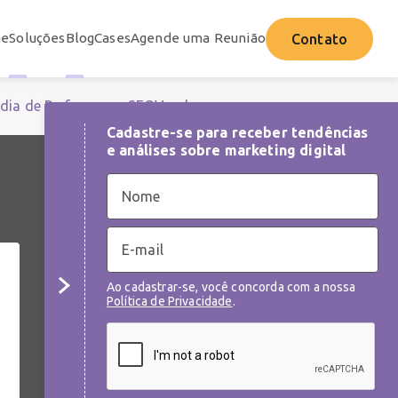
e
Soluções
Blog
Cases
Agende uma Reunião
Contato
dia de Performance
SEO
Vendas
Cadastre-se para receber tendências
e análises sobre marketing digital
NEWSLETTER
Cadastre-se para receber tendências e
análises sobre as melhores práticas de
Ao cadastrar-se, você concorda com a nossa
marketing digital
Política de Privacidade
.