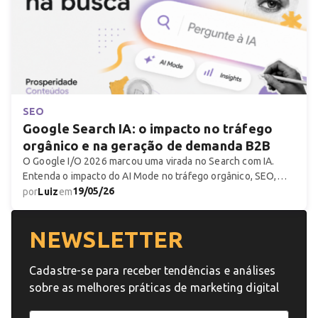
SEO
Google Search IA: o impacto no tráfego
orgânico e na geração de demanda B2B
O Google I/O 2026 marcou uma virada no Search com IA.
Entenda o impacto do AI Mode no tráfego orgânico, SEO,
GEO, AEO e geração de demanda B2B.
19/05/26
por
Luiz
em
NEWSLETTER
Cadastre-se para receber tendências e análises
sobre as melhores práticas de marketing digital