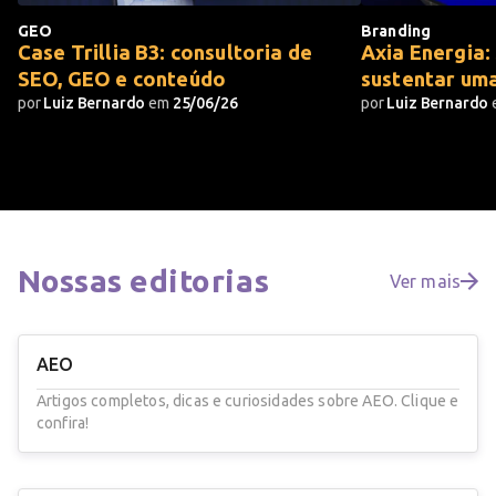
GEO
Branding
Case Trillia B3: consultoria de
Axia Energia:
SEO, GEO e conteúdo
sustentar um
por
Luiz Bernardo
em
25/06/26
por
Luiz Bernardo
Nossas
editorias
Ver mais
AEO
Artigos completos, dicas e curiosidades sobre AEO. Clique e
confira!