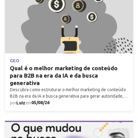
GEO
Qual é o melhor marketing de conteúdo
para B2B na era da IA e da busca
generativa
Descubra como estruturar o melhor marketing de conteúdo
B2B na era da IA e busca generativa para gerar autoridade,
tráfego qualificado e pipeline.
05/08/26
por
Luiz
em