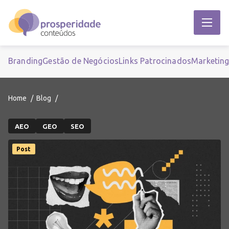
Branding
Gestão de Negócios
Links Patrocinados
Marketin
Home
Blog
AEO
GEO
SEO
Post