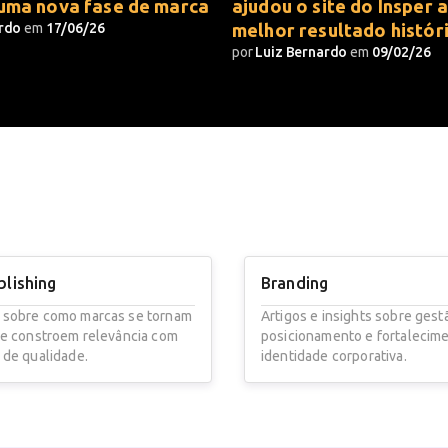
 uma nova fase de marca
ajudou o site do Insper a
ardo
em
17/06/26
melhor resultado histór
por
Luiz Bernardo
em
09/02/26
blishing
Branding
 sobre como marcas se tornam
Artigos e insights sobre gest
 e constroem relevância com
posicionamento e fortalecim
 de qualidade.
identidade corporativa.