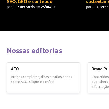
SEO, GEO e conteúdo
sustentar
por
Luiz Bernardo
em
25/06/26
por
Luiz Bern
Nossas
editorias
AEO
Brand Pu
Artigos completos, dicas e curiosidades
Conteúdos
sobre AEO. Clique e confira!
publishers
informação