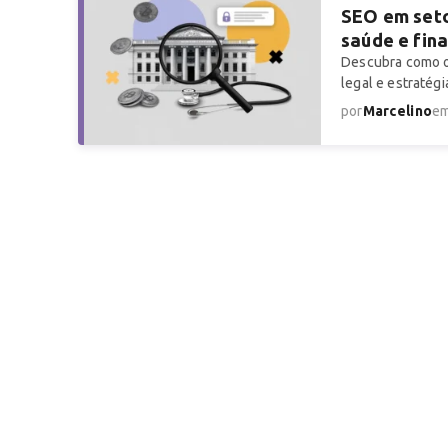
SEO em seto
saúde e fin
Descubra como o
legal e estratégi
por
Marcelino
e