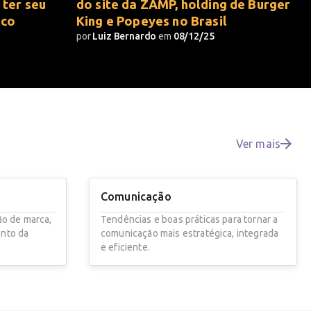
 ter seu
do site da ZAMP, holding de Burger
ico
King e Popeyes no Brasil
por
Luiz Bernardo
em
08/12/25
Ver mais
Comunicação
ão de marca,
Tendências e boas práticas para tornar a
ento da
comunicação mais estratégica, integrada
e eficiente.