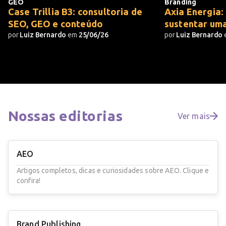
GEO
Branding
Case Trillia B3: consultoria de
Axia Energia:
SEO, GEO e conteúdo
sustentar um
por
Luiz Bernardo
em
25/06/26
por
Luiz Bernardo
Nossas
editorias
Ver mais
AEO
Artigos completos, dicas e curiosidades sobre AEO. Clique e
confira!
Brand Publishing