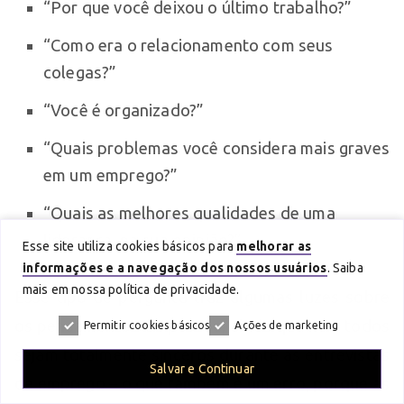
“Por que você deixou o último trabalho?”
“Como era o relacionamento com seus
colegas?”
“Você é organizado?”
“Quais problemas você considera mais graves
em um emprego?”
“Quais as melhores qualidades de uma
liderança, na sua opinião?”
Esse site utiliza cookies básicos para
melhorar as
informações e a navegação dos nossos usuários
. Saiba
mais em nossa política de privacidade.
Esse tipo de pergunta traz algumas luzes sobre
os pensamentos da pessoa, ainda que nem todos
Permitir cookies básicos
Ações de marketing
sejam totalmente sinceros durante as entrevistas
Salvar e Continuar
de emprego – o que também é um erro, porque as