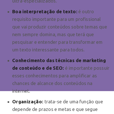
ultra-especializados.
Boa interpretação de texto:
é outro
requisito importante para um profissional
que vai produzir conteúdos sobre temas que
nem sempre domina, mas que terá que
pesquisar e entender para transformar em
um texto interessante para todos.
Conhecimento das técnicas de marketing
de conteúdo e de SEO:
é importante possuir
esses conhecimentos para amplificar as
chances de alcance dos conteúdos na
internet.
Organização:
trata-se de uma função que
depende de prazos e metas e que segue