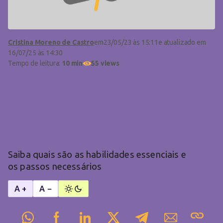
Cristina Moreno de Castro
em
23/05/23 às 15:11
e atualizado em
16/07/25 às 14:30
Tempo de leitura:
10 min
55 views
Redator de conteúdo:
como contratar o
melhor profissional
Saiba quais são as habilidades essenciais e
os passos necessários
A +
A −