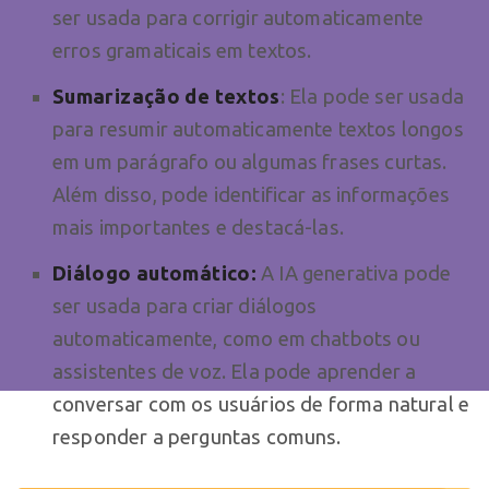
ser usada para corrigir automaticamente
erros gramaticais em textos.
Sumarização de textos
: Ela pode ser usada
para resumir automaticamente textos longos
em um parágrafo ou algumas frases curtas.
Além disso, pode identificar as informações
mais importantes e destacá-las.
Diálogo automático:
A IA generativa pode
ser usada para criar diálogos
automaticamente, como em chatbots ou
assistentes de voz. Ela pode aprender a
conversar com os usuários de forma natural e
responder a perguntas comuns.