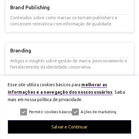
Brand Publishing
Conteúdos sobre como marcas se tornam publishers e
constroem relevância com informação de qualidade.
Branding
Artigos e insights sobre gestão de marca, posicionamento e
fortalecimento da identidade corporativa.
Esse site utiliza cookies básicos para
melhorar as
informações e a navegação dos nossos usuários
. Saiba
Comunicação
mais em nossa política de privacidade.
Tendências e boas práticas para tornar a comunicação mais
estratégica, integrada e eficiente.
Permitir cookies básicos
Ações de marketing
Salvar e Continuar