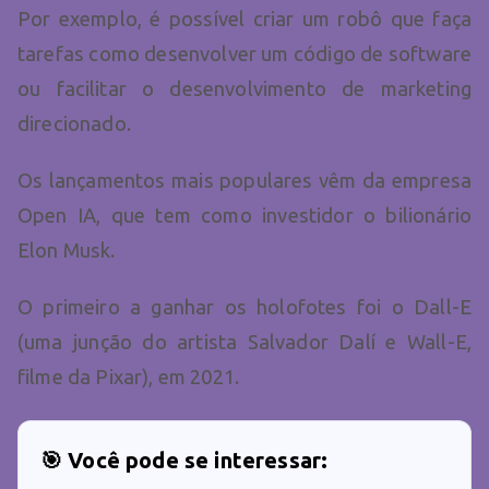
Por exemplo, é possível criar um robô que faça
tarefas como desenvolver um código de software
ou facilitar o desenvolvimento de marketing
direcionado.
Os lançamentos mais populares vêm da empresa
Open IA, que tem como investidor o bilionário
Elon Musk.
O primeiro a ganhar os holofotes foi o Dall-E
(uma junção do artista Salvador Dalí e Wall-E,
filme da Pixar), em 2021.
🎯 Você pode se interessar: