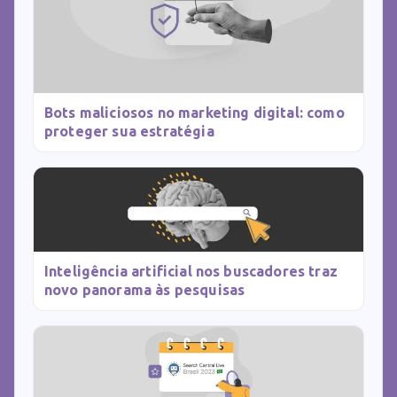
Bots maliciosos no marketing digital: como
proteger sua estratégia
Inteligência artificial nos buscadores traz
novo panorama às pesquisas