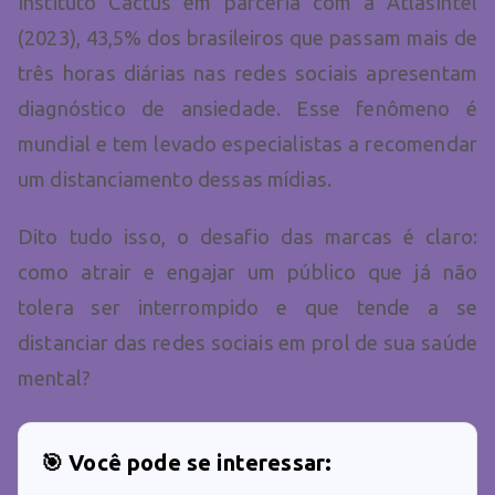
Instituto Cactus em parceria com a AtlasIntel
(2023), 43,5% dos brasileiros que passam mais de
três horas diárias nas redes sociais apresentam
diagnóstico de ansiedade. Esse fenômeno é
mundial e tem levado especialistas a recomendar
um distanciamento dessas mídias.
Dito tudo isso, o desafio das marcas é claro:
como atrair e engajar um público que já não
tolera ser interrompido e que tende a se
distanciar das redes sociais em prol de sua saúde
mental?
🎯 Você pode se interessar: