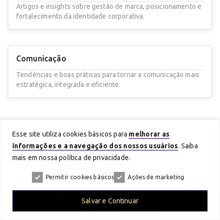
Artigos e insights sobre gestão de marca, posicionamento e
fortalecimento da identidade corporativa.
Comunicação
Tendências e boas práticas para tornar a comunicação mais
estratégica, integrada e eficiente.
Esse site utiliza cookies básicos para
melhorar as
informações e a navegação dos nossos usuários
. Saiba
Últimas do
Blog
Ver mais
mais em nossa política de privacidade.
Permitir cookies básicos
Ações de marketing
Post
Post
Salvar e Continuar