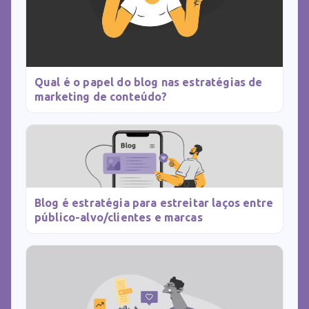
Qual é o papel do blog nas estratégias de
marketing de conteúdo?
Blog é estratégia para estreitar laços entre
público-alvo/clientes e marcas