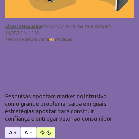
Alberto Nogueira
em
12/11/24 às 10:45
e atualizado em
16/07/25 às 15:03
Tempo de leitura:
7 min
71 views
Como chamar a atenção
de um público cansado
de tanta publicidade?
Pesquisas apontam marketing intrusivo
como grande problema; saiba em quais
estratégias apostar para construir
confiança e entregar valor ao consumidor
A +
A −