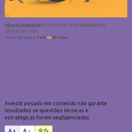
Alberto Nogueira
em
21/01/25 às 14:32
e atualizado em
29/07/25 às 17:06
Tempo de leitura:
7 min
48 views
Por que sua estratégia
de conteúdo não
funciona? Veja 6 erros
básicos
Investir pesado em conteúdo não garante
resultados se questões técnicas e
estratégicas forem negligenciadas
A +
A −