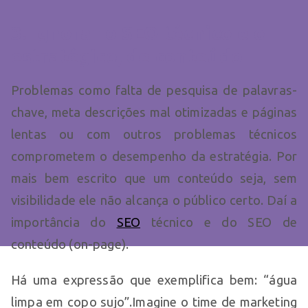
3. Ignorar o SEO técnico e o
estratégico, de conteúdo
Problemas como falta de pesquisa de palavras-
chave, meta descrições mal otimizadas e páginas
lentas ou com outros problemas técnicos
comprometem o desempenho da estratégia. Por
mais bem escrito que um conteúdo seja, sem
visibilidade ele não alcança o público certo. Daí a
importância do
SEO
técnico e do SEO de
conteúdo (on-page).
Há uma expressão que exemplifica bem: “água
limpa em copo sujo”.Imagine o time de marketing