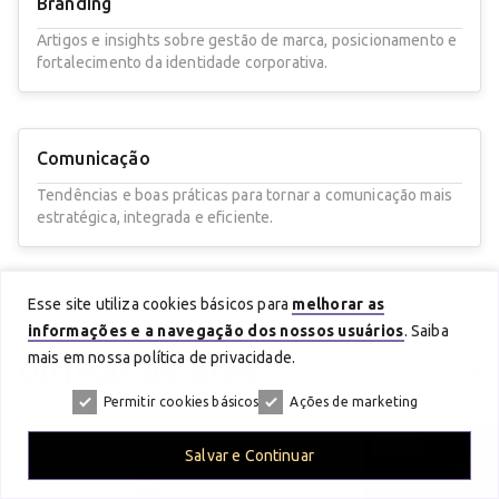
Branding
Artigos e insights sobre gestão de marca, posicionamento e
fortalecimento da identidade corporativa.
Comunicação
Tendências e boas práticas para tornar a comunicação mais
estratégica, integrada e eficiente.
Esse site utiliza cookies básicos para
melhorar as
informações e a navegação dos nossos usuários
. Saiba
mais em nossa política de privacidade.
Últimas do
Blog
Ver mais
Permitir cookies básicos
Ações de marketing
Post
Post
Salvar e Continuar