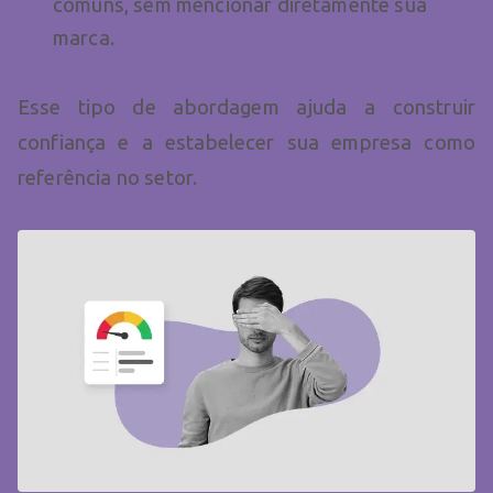
comuns, sem mencionar diretamente sua
marca.
Esse tipo de abordagem ajuda a construir
confiança e a estabelecer sua empresa como
referência no setor.