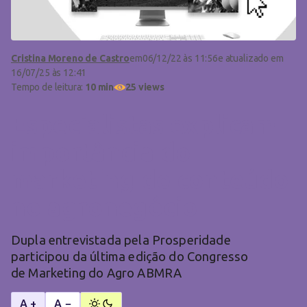
Cristina Moreno de Castro
em
06/12/22 às 11:56
e atualizado em
16/07/25 às 12:41
Tempo de leitura:
10 min
25 views
Especialistas explicam
importância do
marketing de conteúdo
no agronegócio
Dupla entrevistada pela Prosperidade
participou da última edição do Congresso
de Marketing do Agro ABMRA
A +
A −