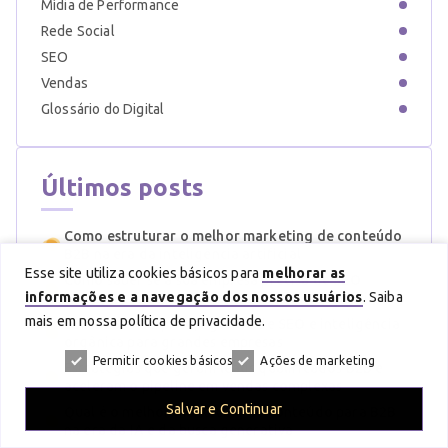
Mídia de Performance
Rede Social
SEO
Vendas
Glossário do Digital
Últimos posts
Como estruturar o melhor marketing de conteúdo
B2B na era da inteligência artificial
Esse site utiliza cookies básicos para
melhorar as
Como saber se a sua empresa precisa de SEO
informações e a navegação dos nossos usuários
. Saiba
técnico, conteúdo estratégico ou brand publishing
mais em nossa política de privacidade.
SEO B2B enterprise, agência de SEO e inteligência
orgânica para grandes empresas
Permitir cookies básicos
Ações de marketing
Estratégias que geram leads qualificados B2B e
aceleram o pipeline em vendas complexas
Salvar e Continuar
Qual é o melhor marketing de conteúdo para B2B
na era da IA e da busca generativa