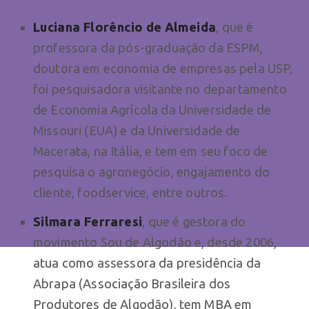
Luciana Florêncio de Almeida
, que é
professora da pós-graduação da ESPM,
doutora em economia de empresas pela USP,
foi pesquisadora visitante no departamento
de Economia Agrícola da Universidade de
Missouri (EUA) e da Universidade de
Macerata, na Itália, e tem em seu foco de
pesquisa o agronegócio, engajamento do
cliente, foodservice, entre outros.
Silmara Ferraresi
, que é gestora do
movimento Sou de Algodão e, desde 2006,
atua como assessora da presidência da
Abrapa (Associação Brasileira dos
Produtores de Algodão), tem MBA em