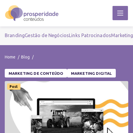
Branding
Gestão de Negócios
Links Patrocinados
Marketin
Home
Blog
MARKETING DE CONTEÚDO
MARKETING DIGITAL
Post