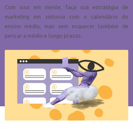
Com isso em mente, faça sua estratégia de
marketing em sintonia com o calendário do
ensino médio, mas sem esquecer também de
pensar a médio e longo prazos.