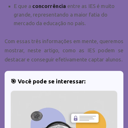
E que a
concorrência
entre as IES é muito
grande, representando a maior fatia do
mercado da educação no país.
Com essas três informações em mente, queremos
mostrar, neste artigo, como as IES podem se
destacar e conseguir efetivamente captar alunos.
🎯 Você pode se interessar: