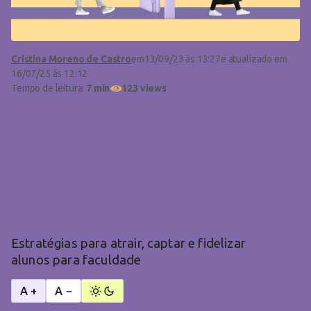
Cristina Moreno de Castro
em
13/09/23 às 13:27
e atualizado em
16/07/25 às 12:12
Tempo de leitura:
7 min
123 views
Como usar marketing
de conteúdo atrair
alunos para uma
faculdade?
Estratégias para atrair, captar e fidelizar
alunos para faculdade
A +
A −