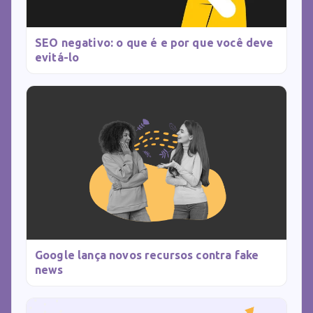
SEO negativo: o que é e por que você deve
evitá-lo
Google lança novos recursos contra fake
news