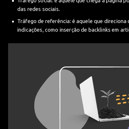
Tráfego social: é aquele que chega à página p
das redes sociais.
Tráfego de referência: é aquele que direciona
indicações, como inserção de backlinks em arti