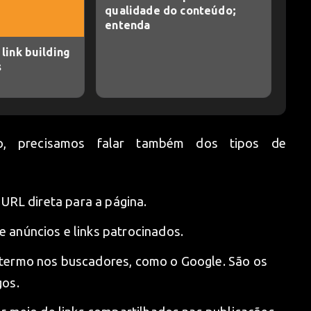
qualidade do conteúdo;
entenda
link building
s
o, precisamos falar também dos tipos de
 URL direta para a página.
 anúncios e links patrocinados.
m termo nos buscadores, como o Google. São os
gos.