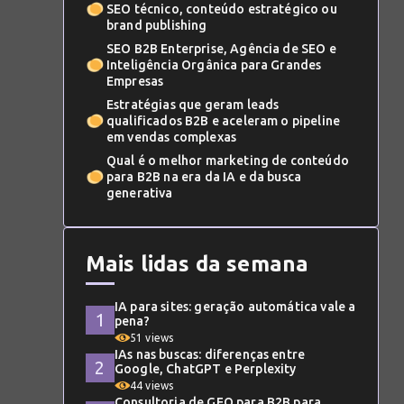
SEO técnico, conteúdo estratégico ou
brand publishing
SEO B2B Enterprise, Agência de SEO e
Inteligência Orgânica para Grandes
Empresas
Estratégias que geram leads
qualificados B2B e aceleram o pipeline
em vendas complexas
Qual é o melhor marketing de conteúdo
para B2B na era da IA e da busca
generativa
Mais lidas da semana
IA para sites: geração automática vale a
pena?
51 views
IAs nas buscas: diferenças entre
Google, ChatGPT e Perplexity
44 views
Consultoria de GEO para B2B para