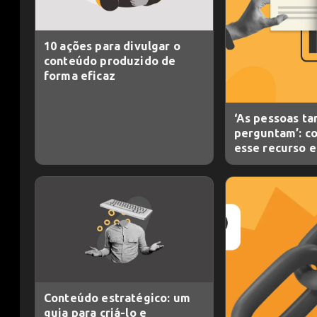
10 ações para divulgar o
conteúdo produzido de
forma eficaz
‘As pessoas t
perguntam’: co
esse recurso 
Conteúdo estratégico: um
guia para criá-lo e