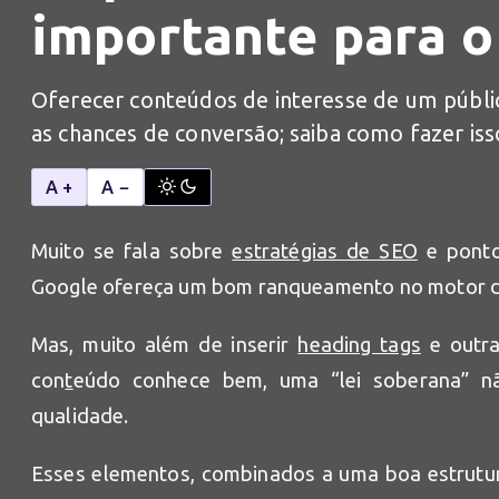
importante para o
Oferecer conteúdos de interesse de um públi
as chances de conversão; saiba como fazer iss
A +
A −
Muito se fala sobre
estratégias de SEO
e ponto
Google ofereça um bom ranqueamento no motor d
Mas, muito além de inserir
heading tags
e outra
con
t
eúdo conhece bem, uma “lei soberana” n
qualidade.
Esses elementos, combinados a uma boa estrutura