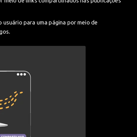
or meio de links compartilhados nas publicações
 o usuário para uma página por meio de
gos.