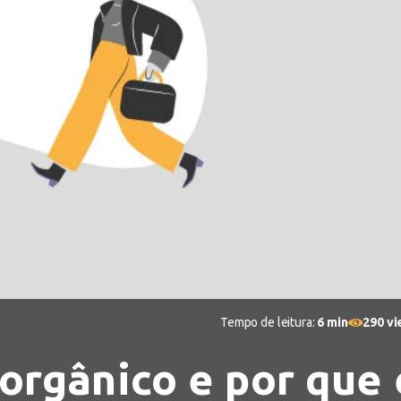
Tempo de leitura:
6 min
290 v
orgânico e por que 