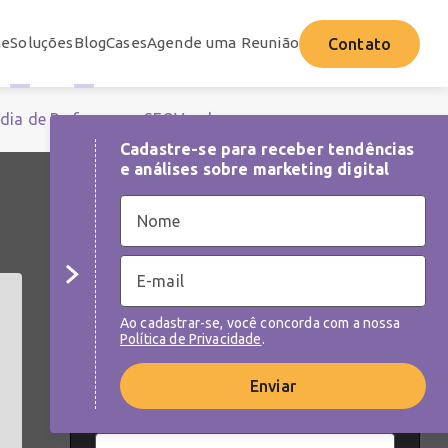
e
Soluções
Blog
Cases
Agende uma Reunião
Contato
dia de Performance
SEO
Vendas
Cadastre-se para receber tendências
e análises sobre marketing digital
NEWSLETTER
Cadastre-se para receber tendências e
análises sobre as melhores práticas de
Ao cadastrar-se, você concorda com a nossa
marketing digital
Política de Privacidade
.
Enviar