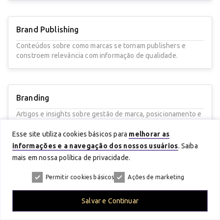
Brand Publishing
Conteúdos sobre como marcas se tornam publishers e
constroem relevância com informação de qualidade.
Branding
Artigos e insights sobre gestão de marca, posicionamento e
fortalecimento da identidade corporativa.
Esse site utiliza cookies básicos para
melhorar as
informações e a navegação dos nossos usuários
. Saiba
mais em nossa política de privacidade.
Comunicação
Permitir cookies básicos
Ações de marketing
Tendências e boas práticas para tornar a comunicação mais
estratégica, integrada e eficiente.
Salvar e Continuar